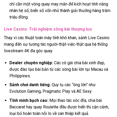
chỉ cần một vòng quay may mắn để kích hoạt tính năng
nhân hệ số, biến số vốn nhỏ thành giải thưởng hàng trăm
triệu đồng.
Live Casino: Trải nghiệm sòng bài thượng lưu
Thay vì các thuật toán máy tính khô khan, sảnh Live Casino
mang đến sự tương tác người-thật-việc-thật qua hệ thống
livestream 4K đa góc quay.
Dealer chuyên nghiệp:
Các cô gái chia bài xinh đẹp,
được đào tạo bài bản từ các sòng bài lớn tại Macau và
Philippines.
Sảnh chơi danh tiếng:
Quy tụ các “ông lớn” như
Evolution Gaming, Pragmatic Play và AE Sexy.
Tính minh bạch cao:
Mọi thao tác xóc đĩa, chia bài
Baccarat hay quay Roulette đều được hiển thị cận cảnh,
loại bỏ hoàn toàn nỗi lo về can thiệp kết quả.