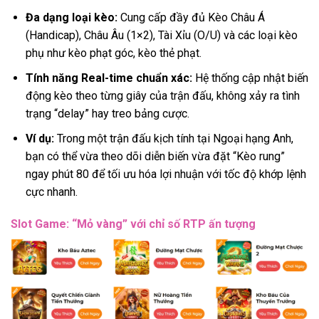
Đa dạng loại kèo:
Cung cấp đầy đủ Kèo Châu Á
(Handicap), Châu Âu (1×2), Tài Xỉu (O/U) và các loại kèo
phụ như kèo phạt góc, kèo thẻ phạt.
Tính năng Real-time chuẩn xác:
Hệ thống cập nhật biến
động kèo theo từng giây của trận đấu, không xảy ra tình
trạng “delay” hay treo bảng cược.
Ví dụ:
Trong một trận đấu kịch tính tại Ngoại hạng Anh,
bạn có thể vừa theo dõi diễn biến vừa đặt “Kèo rung”
ngay phút 80 để tối ưu hóa lợi nhuận với tốc độ khớp lệnh
cực nhanh.
Slot Game: “Mỏ vàng” với chỉ số RTP ấn tượng