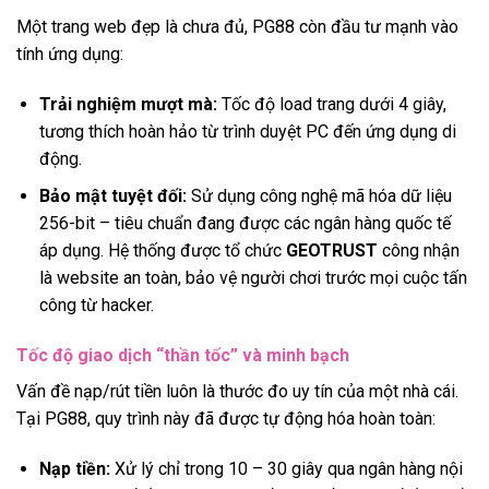
Một trang web đẹp là chưa đủ, PG88 còn đầu tư mạnh vào
tính ứng dụng:
Trải nghiệm mượt mà:
Tốc độ load trang dưới 4 giây,
tương thích hoàn hảo từ trình duyệt PC đến ứng dụng di
động.
Bảo mật tuyệt đối:
Sử dụng công nghệ mã hóa dữ liệu
256-bit – tiêu chuẩn đang được các ngân hàng quốc tế
áp dụng. Hệ thống được tổ chức
GEOTRUST
công nhận
là website an toàn, bảo vệ người chơi trước mọi cuộc tấn
công từ hacker.
Tốc độ giao dịch “thần tốc” và minh bạch
Vấn đề nạp/rút tiền luôn là thước đo uy tín của một nhà cái.
Tại PG88, quy trình này đã được tự động hóa hoàn toàn:
Nạp tiền:
Xử lý chỉ trong 10 – 30 giây qua ngân hàng nội