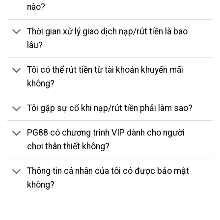
nào?
Thời gian xử lý giao dịch nạp/rút tiền là bao
lâu?
Tôi có thể rút tiền từ tài khoản khuyến mãi
không?
Tôi gặp sự cố khi nạp/rút tiền phải làm sao?
PG88 có chương trình VIP dành cho người
chơi thân thiết không?
Thông tin cá nhân của tôi có được bảo mật
không?