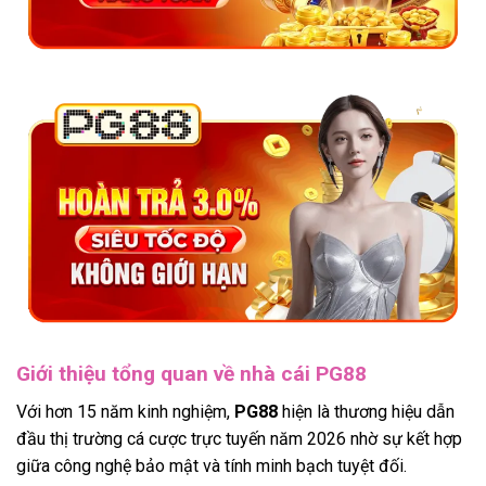
Giới thiệu tổng quan về nhà cái PG88
Với hơn 15 năm kinh nghiệm,
PG88
hiện là thương hiệu dẫn
đầu thị trường cá cược trực tuyến năm 2026 nhờ sự kết hợp
giữa công nghệ bảo mật và tính minh bạch tuyệt đối.