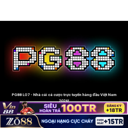
PG88
LO7 - Nhà cái cá cược trực tuyến hàng đầu Việt Nam
2026!
Đăng ký PG88, trải nghiệm cá cược đỉnh cao: Thể thao, Casino, Slot
game, Số đề, Tài Xỉu, Game đổi thưởng. Giao dịch nhanh chóng, hỗ
trợ 24/7.Tải App, đăng nhập PG88 T2/2026 thưởng nay 6888K
cho thành viên mới!