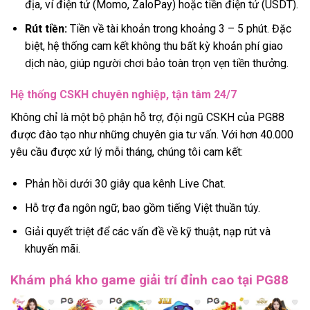
địa, ví điện tử (Momo, ZaloPay) hoặc tiền điện tử (USDT).
Rút tiền:
Tiền về tài khoản trong khoảng 3 – 5 phút. Đặc
biệt, hệ thống cam kết không thu bất kỳ khoản phí giao
dịch nào, giúp người chơi bảo toàn trọn vẹn tiền thưởng.
Hệ thống CSKH chuyên nghiệp, tận tâm 24/7
Không chỉ là một bộ phận hỗ trợ, đội ngũ CSKH của PG88
được đào tạo như những chuyên gia tư vấn. Với hơn 40.000
yêu cầu được xử lý mỗi tháng, chúng tôi cam kết:
Phản hồi dưới 30 giây qua kênh Live Chat.
Hỗ trợ đa ngôn ngữ, bao gồm tiếng Việt thuần túy.
Giải quyết triệt để các vấn đề về kỹ thuật, nạp rút và
khuyến mãi.
Khám phá kho game giải trí đỉnh cao tại PG88