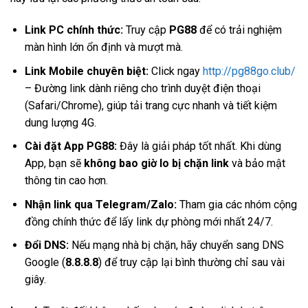
Link PC chính thức:
Truy cập
PG88
để có trải nghiệm
màn hình lớn ổn định và mượt mà.
Link Mobile chuyên biệt:
Click ngay
http://pg88go.club/
– Đường link dành riêng cho trình duyệt điện thoại
(Safari/Chrome), giúp tải trang cực nhanh và tiết kiệm
dung lượng 4G.
Cài đặt App PG88:
Đây là giải pháp tốt nhất. Khi dùng
App, bạn sẽ
không bao giờ lo bị chặn link
và bảo mật
thông tin cao hơn.
Nhận link qua Telegram/Zalo:
Tham gia các nhóm cộng
đồng chính thức để lấy link dự phòng mới nhất 24/7.
Đổi DNS:
Nếu mạng nhà bị chặn, hãy chuyển sang DNS
Google (
8.8.8.8
) để truy cập lại bình thường chỉ sau vài
giây.