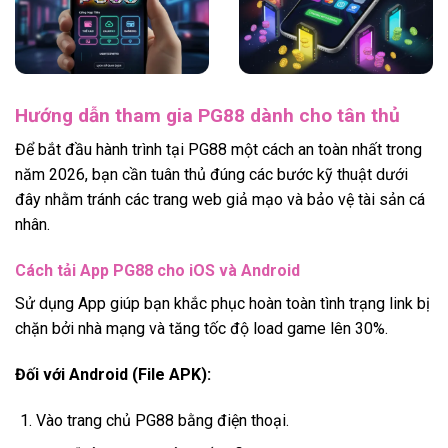
Hướng dẫn tham gia PG88 dành cho tân thủ
Để bắt đầu hành trình tại PG88 một cách an toàn nhất trong
năm 2026, bạn cần tuân thủ đúng các bước kỹ thuật dưới
đây nhằm tránh các trang web giả mạo và bảo vệ tài sản cá
nhân.
Cách tải App PG88 cho iOS và Android
Sử dụng App giúp bạn khắc phục hoàn toàn tình trạng link bị
chặn bởi nhà mạng và tăng tốc độ load game lên 30%.
Đối với Android (File APK):
Vào trang chủ PG88 bằng điện thoại.