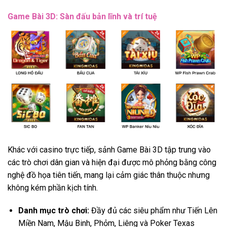
Game Bài 3D: Sàn đấu bản lĩnh và trí tuệ
Khác với casino trực tiếp, sảnh Game Bài 3D tập trung vào
các trò chơi dân gian và hiện đại được mô phỏng bằng công
nghệ đồ họa tiên tiến, mang lại cảm giác thân thuộc nhưng
không kém phần kịch tính.
Danh mục trò chơi:
Đầy đủ các siêu phẩm như Tiến Lên
Miền Nam, Mậu Binh, Phỏm, Liêng và Poker Texas