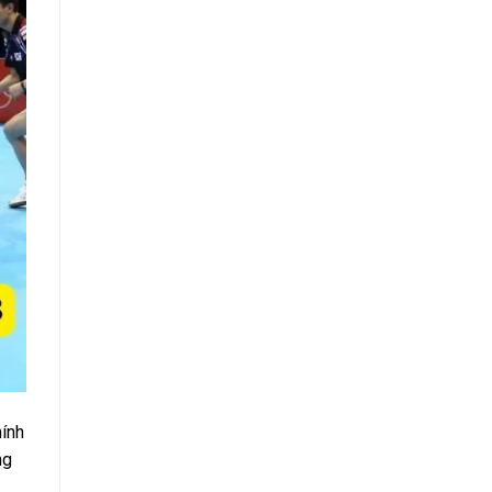
ính
ng