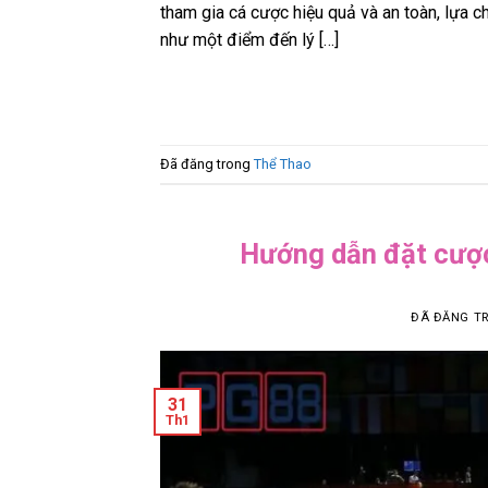
tham gia cá cược hiệu quả và an toàn, lựa c
như một điểm đến lý […]
Đã đăng trong
Thể Thao
Hướng dẫn đặt cược
ĐÃ ĐĂNG T
31
Th1