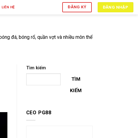
ĐĂNG KÝ
ĐĂNG NHẬP
 LIÊN HỆ
 bóng đá, bóng rổ, quần vợt và nhiều môn thể
Tìm kiếm
TÌM
KIẾM
CEO PG88