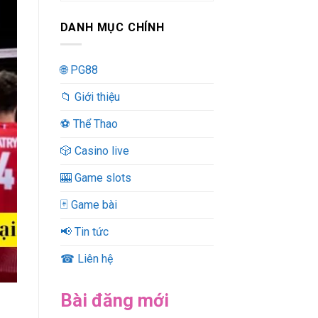
DANH MỤC CHÍNH
🌐 PG88
📁 Giới thiệu
️⚽ Thể Thao
🎲 Casino live
🎰 Game slots
🃏 Game bài
📢 Tin tức
☎ Liên hệ
Bài đăng mới