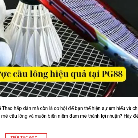
 Thao hấp dẫn mà còn là cơ hội để bạn thể hiện sự am hiểu và ch
m mê cầu lông và muốn biến niềm đam mê thành lợi nhuận? Hãy đ
TIẾP TỤC ĐỌC
→