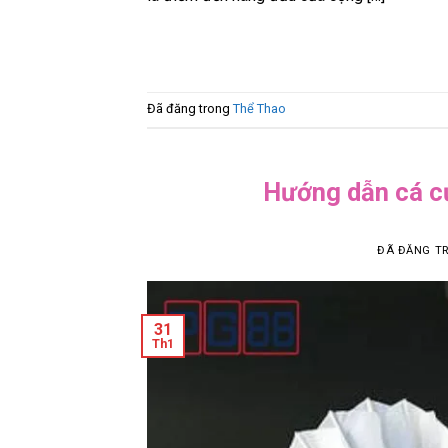
Đã đăng trong
Thể Thao
Hướng dẫn cá cư
ĐÃ ĐĂNG T
31
Th1