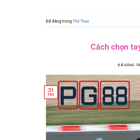
Đã đăng trong
Thể Thao
Cách chọn ta
ĐÃ ĐĂNG T
31
Th1