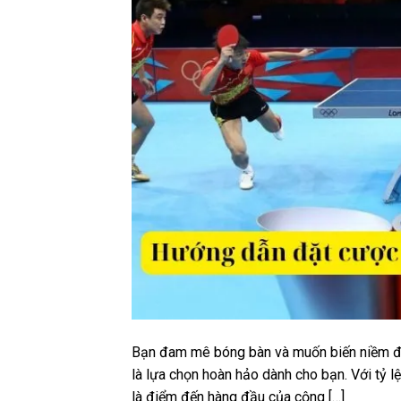
Bạn đam mê bóng bàn và muốn biến niềm đa
là lựa chọn hoàn hảo dành cho bạn. Với tỷ l
là điểm đến hàng đầu của cộng […]