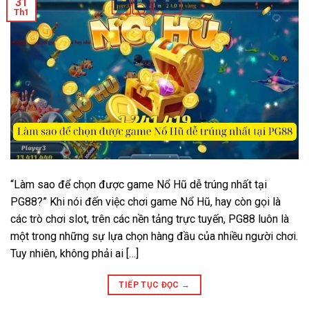
31
Th1
“Làm sao để chọn được game Nổ Hũ dễ trúng nhất tại
PG88?” Khi nói đến việc chơi game Nổ Hũ, hay còn gọi là
các trò chơi slot, trên các nền tảng trực tuyến, PG88 luôn là
một trong những sự lựa chọn hàng đầu của nhiều người chơi.
Tuy nhiên, không phải ai […]
TIẾP TỤC ĐỌC
→