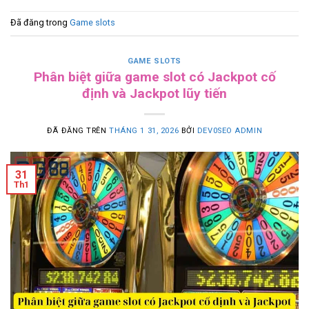
Đã đăng trong
Game slots
GAME SLOTS
Phân biệt giữa game slot có Jackpot cố
định và Jackpot lũy tiến
ĐÃ ĐĂNG TRÊN
THÁNG 1 31, 2026
BỞI
DEV0SEO ADMIN
31
Th1