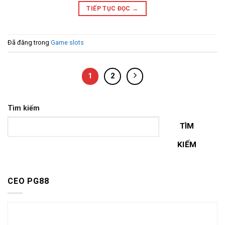
TIẾP TỤC ĐỌC
→
Đã đăng trong
Game slots
1
2
Tìm kiếm
TÌM
KIẾM
CEO PG88