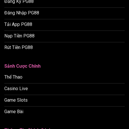
Đăng Ký PG88
Đăng Nhập PG88
Tải App PG88
Nạp Tiền PG88
Rút Tiền PG88
Sảnh Cược Chính
Thể Thao
Casino Live
Game Slots
Game Bài