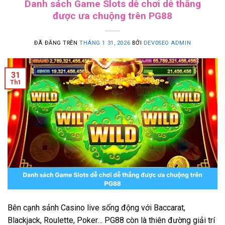
Danh sách Game Slots dễ chơi dễ thắng
được ưa chuộng trên PG88
ĐÃ ĐĂNG TRÊN
THÁNG 1 31, 2026
BỞI
DEV0SEO ADMIN
31
Th1
Bên cạnh sảnh Casino live sống động với Baccarat,
Blackjack, Roulette, Poker… PG88 còn là thiên đường giải trí