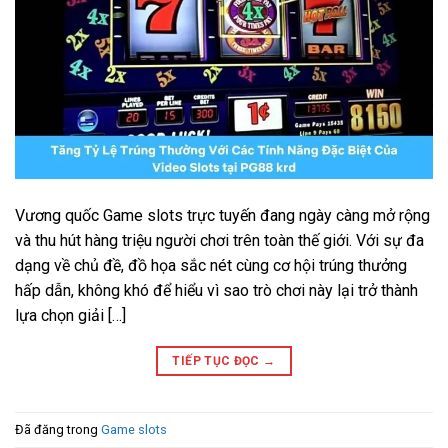
Vương quốc Game slots trực tuyến đang ngày càng mở rộng
và thu hút hàng triệu người chơi trên toàn thế giới. Với sự đa
dạng về chủ đề, đồ họa sắc nét cùng cơ hội trúng thưởng
hấp dẫn, không khó để hiểu vì sao trò chơi này lại trở thành
lựa chọn giải […]
TIẾP TỤC ĐỌC
→
Đã đăng trong
Game slots