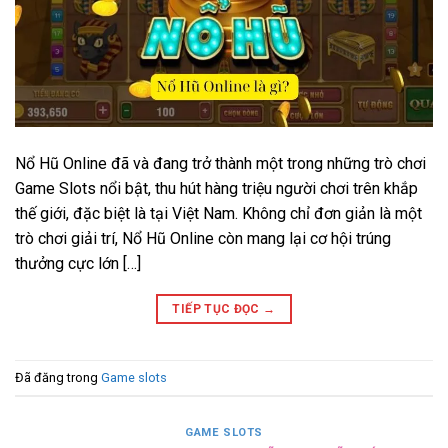
Nổ Hũ Online đã và đang trở thành một trong những trò chơi
Game Slots nổi bật, thu hút hàng triệu người chơi trên khắp
thế giới, đặc biệt là tại Việt Nam. Không chỉ đơn giản là một
trò chơi giải trí, Nổ Hũ Online còn mang lại cơ hội trúng
thưởng cực lớn […]
TIẾP TỤC ĐỌC
→
Đã đăng trong
Game slots
GAME SLOTS