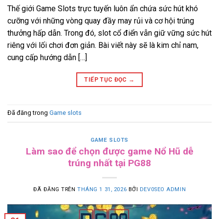
Thế giới Game Slots trực tuyến luôn ẩn chứa sức hút khó
cưỡng với những vòng quay đầy may rủi và cơ hội trúng
thưởng hấp dẫn. Trong đó, slot cổ điển vẫn giữ vững sức hút
riêng với lối chơi đơn giản. Bài viết này sẽ là kim chỉ nam,
cung cấp hướng dẫn […]
TIẾP TỤC ĐỌC
→
Đã đăng trong
Game slots
GAME SLOTS
Làm sao để chọn được game Nổ Hũ dễ
trúng nhất tại PG88
ĐÃ ĐĂNG TRÊN
THÁNG 1 31, 2026
BỞI
DEV0SEO ADMIN