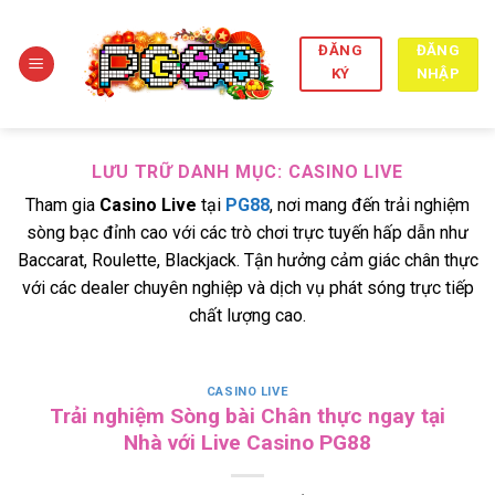
Chuyển
đến
ĐĂNG
ĐĂNG
nội
NHẬP
KÝ
dung
LƯU TRỮ DANH MỤC:
CASINO LIVE
Tham gia
Casino Live
tại
PG88
, nơi mang đến trải nghiệm
sòng bạc đỉnh cao với các trò chơi trực tuyến hấp dẫn như
Baccarat, Roulette, Blackjack. Tận hưởng cảm giác chân thực
với các dealer chuyên nghiệp và dịch vụ phát sóng trực tiếp
chất lượng cao.
CASINO LIVE
Trải nghiệm Sòng bài Chân thực ngay tại
Nhà với Live Casino PG88