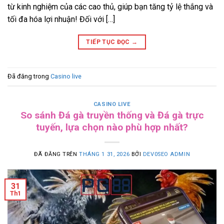
từ kinh nghiệm của các cao thủ, giúp bạn tăng tỷ lệ thắng và
tối đa hóa lợi nhuận! Đối với […]
TIẾP TỤC ĐỌC
→
Đã đăng trong
Casino live
CASINO LIVE
So sánh Đá gà truyền thống và Đá gà trực
tuyến, lựa chọn nào phù hợp nhất?
ĐÃ ĐĂNG TRÊN
THÁNG 1 31, 2026
BỞI
DEV0SEO ADMIN
31
Th1