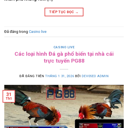
TIẾP TỤC ĐỌC
→
Đã đăng trong
Casino live
CASINO LIVE
Các loại hình Đá gà phổ biến tại nhà cái
trực tuyến PG88
ĐÃ ĐĂNG TRÊN
THÁNG 1 31, 2026
BỞI
DEV0SEO ADMIN
31
Th1