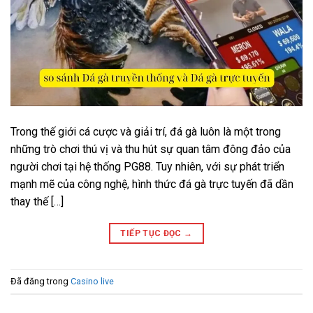
Trong thế giới cá cược và giải trí, đá gà luôn là một trong
những trò chơi thú vị và thu hút sự quan tâm đông đảo của
người chơi tại hệ thống PG88. Tuy nhiên, với sự phát triển
mạnh mẽ của công nghệ, hình thức đá gà trực tuyến đã dần
thay thế […]
TIẾP TỤC ĐỌC
→
Đã đăng trong
Casino live