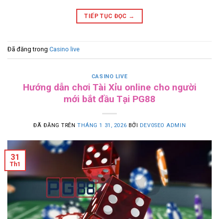
TIẾP TỤC ĐỌC
→
Đã đăng trong
Casino live
CASINO LIVE
Hướng dẫn chơi Tài Xỉu online cho người
mới bắt đầu Tại PG88
ĐÃ ĐĂNG TRÊN
THÁNG 1 31, 2026
BỞI
DEV0SEO ADMIN
31
Th1