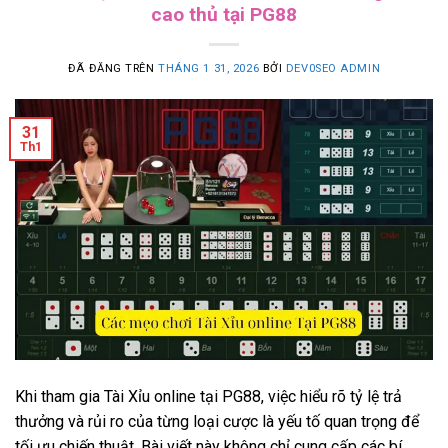
cao thủ tại PG88
ĐÃ ĐĂNG TRÊN
THÁNG 1 31, 2026
BỞI
DEV0SEO ADMIN
31
Th1
Khi tham gia Tài Xỉu online tại PG88, việc hiểu rõ tỷ lệ trả
thưởng và rủi ro của từng loại cược là yếu tố quan trọng để
tối ưu chiến thuật. Bài viết này không chỉ cung cấp các bí