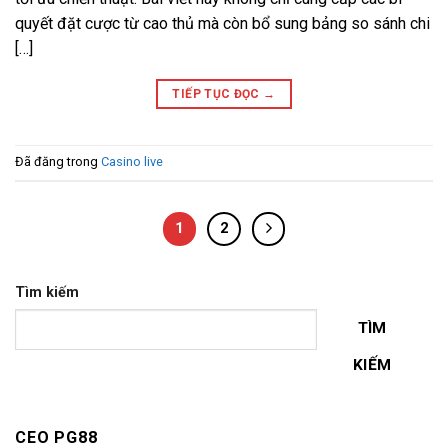
quyết đặt cược từ cao thủ mà còn bổ sung bảng so sánh chi
[…]
TIẾP TỤC ĐỌC
→
Đã đăng trong
Casino live
1
2
Tìm kiếm
TÌM
KIẾM
CEO PG88