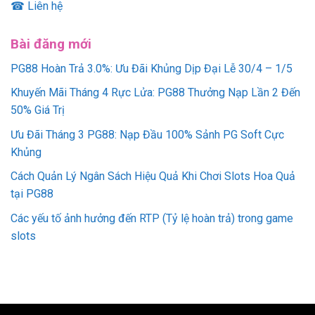
☎ Liên hệ
Bài đăng mới
PG88 Hoàn Trả 3.0%: Ưu Đãi Khủng Dịp Đại Lễ 30/4 – 1/5
Khuyến Mãi Tháng 4 Rực Lửa: PG88 Thưởng Nạp Lần 2 Đến
50% Giá Trị
Ưu Đãi Tháng 3 PG88: Nạp Đầu 100% Sảnh PG Soft Cực
Khủng
Cách Quản Lý Ngân Sách Hiệu Quả Khi Chơi Slots Hoa Quả
tại PG88
Các yếu tố ảnh hưởng đến RTP (Tỷ lệ hoàn trả) trong game
slots