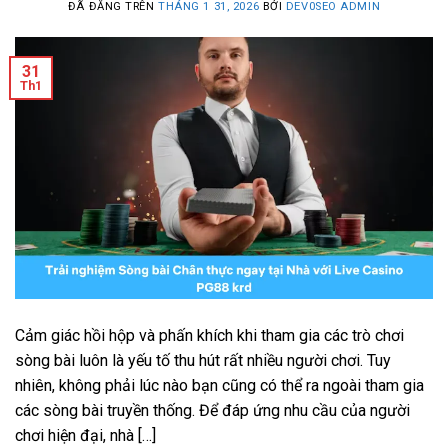
ĐÃ ĐĂNG TRÊN
THÁNG 1 31, 2026
BỞI
DEV0SEO ADMIN
31
Th1
Cảm giác hồi hộp và phấn khích khi tham gia các trò chơi
sòng bài luôn là yếu tố thu hút rất nhiều người chơi. Tuy
nhiên, không phải lúc nào bạn cũng có thể ra ngoài tham gia
các sòng bài truyền thống. Để đáp ứng nhu cầu của người
chơi hiện đại, nhà […]