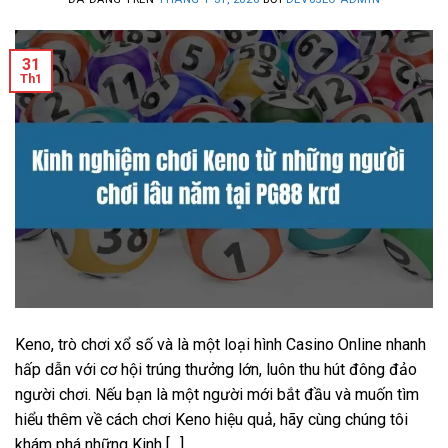
31
Th1
Keno, trò chơi xổ số và là một loại hình Casino Online nhanh
hấp dẫn với cơ hội trúng thưởng lớn, luôn thu hút đông đảo
người chơi. Nếu bạn là một người mới bắt đầu và muốn tìm
hiểu thêm về cách chơi Keno hiệu quả, hãy cùng chúng tôi
khám phá những Kinh […]