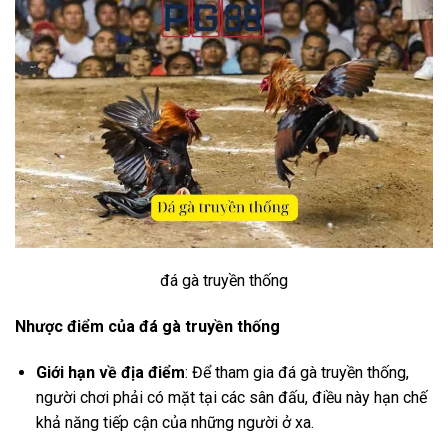
đá gà truyền thống
Nhược điểm của đá gà truyền thống
Giới hạn về địa điểm
: Để tham gia đá gà truyền thống,
người chơi phải có mặt tại các sân đấu, điều này hạn chế
khả năng tiếp cận của những người ở xa.