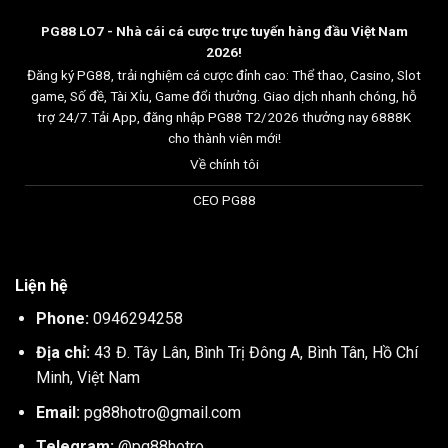
PG88
LO7 - Nhà cái cá cược trực tuyến hàng đầu Việt Nam
2026!
Đăng ký PG88, trải nghiệm cá cược đỉnh cao: Thể thao, Casino, Slot
game, Số đề, Tài Xỉu, Game đổi thưởng. Giao dịch nhanh chóng, hỗ
trợ 24/7.Tải App, đăng nhập PG88 T2/2026 thưởng nay 6888K
cho thành viên mới!
Về chính tôi
CEO PG88
Liện hệ
Phone:
0946294258
Địa chỉ:
43 Đ. Tây Lân, Bình Trị Đông A, Bình Tân, Hồ Chí
Minh, Việt Nam
Email:
pg88hotro@gmail.com
Telegram:
@pg88hotro