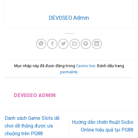
DEV0SEO Admin
Mục nhập này đã được đăng trong
Casino live
. Đánh dấu trang
permalink
.
DEV0SEO ADMIN
Danh sách Game Slots dễ
Hướng dẫn chiến thuật Sicbo
chơi dễ thắng được ưa
Online hiệu quả tại PG88
chuộng trên PG88