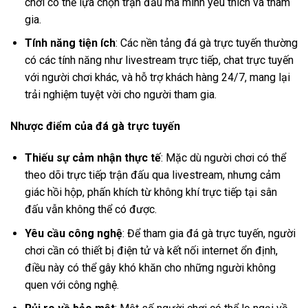
chơi có thể lựa chọn trận đấu mà mình yêu thích và tham
gia.
Tính năng tiện ích
: Các nền tảng đá gà trực tuyến thường
có các tính năng như livestream trực tiếp, chat trực tuyến
với người chơi khác, và hỗ trợ khách hàng 24/7, mang lại
trải nghiệm tuyệt vời cho người tham gia.
Nhược điểm của đá gà trực tuyến
Thiếu sự cảm nhận thực tế
: Mặc dù người chơi có thể
theo dõi trực tiếp trận đấu qua livestream, nhưng cảm
giác hồi hộp, phấn khích từ không khí trực tiếp tại sân
đấu vẫn không thể có được.
Yêu cầu công nghệ
: Để tham gia đá gà trực tuyến, người
chơi cần có thiết bị điện tử và kết nối internet ổn định,
điều này có thể gây khó khăn cho những người không
quen với công nghệ.