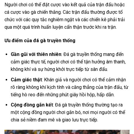
Người chơi có thể đặt cược vào kết quả của trận đấu hoặc
cá cược vào gà chiến thắng. Các trận đấu thường được tổ
chức với các quy tắc nghiêm ngặt và các chiến kê phải trải
qua một quá trình huấn luyện cẩn thận trước khi ra trận.
Ưu điểm của đá gà truyền thống
Gần gũi với thiên nhiên
: Đá gà truyền thống mang đến
cảm giác thực tế, người chơi có thể tận hưởng âm thanh,
không khí và sự hứng khởi trực tiếp từ sân đấu.
Cảm giác thật
: Khán giả và người chơi có thể cảm nhận
rõ ràng không khí kịch tính và căng thẳng của trận đấu, từ
tiếng hò reo đến những phút giây hồi hộp, hấp dẫn.
Cộng đồng gắn kết
: Đá gà truyền thống thường tạo ra
một cộng đồng người chơi gắn bó, nơi mọi người có thể
chia sẻ niềm đam mê và giao lưu trực tiếp.