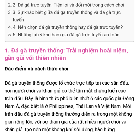
2. Đá gà trực tuyến: Tiện lợi và đổi mới trong cách chơi
3. Sự khác biệt giữa đá gà truyền thống và đá gà trực
tuyến
4. Nên chọn đá gà truyền thống hay đá gà trực tuyến?
5. Những lưu ý khi tham gia đá gà trực tuyến an toàn
1. Đá gà truyền thống: Trải nghiệm hoài niệm,
gần gũi với thiên nhiên
Đặc điểm và cách thức chơi
Đá gà truyền thống được tổ chức trực tiếp tại các sân đấu,
nơi người chơi và khán giả có thể tận mắt chứng kiến các
trận đấu. Đây là hình thức phổ biến nhất ở các quốc gia Đông
Nam Á, đặc biệt là ở Philippines, Thái Lan và Việt Nam. Mỗi
trận đấu đá gà truyền thống thường diễn ra trong một không
gian rộng lớn, với sự tham gia của rất nhiều người chơi và
khán giả, tạo nên một không khí sôi động, hào hứng.