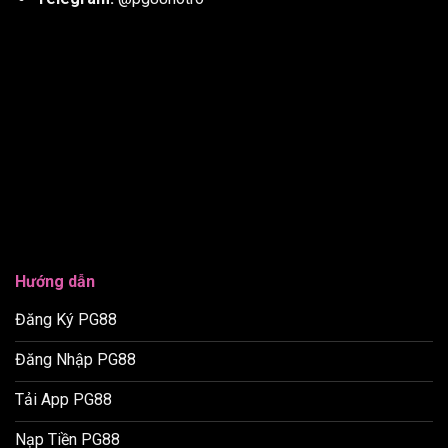
Hướng dẫn
Đăng Ký PG88
Đăng Nhập PG88
Tải App PG88
Nạp Tiền PG88