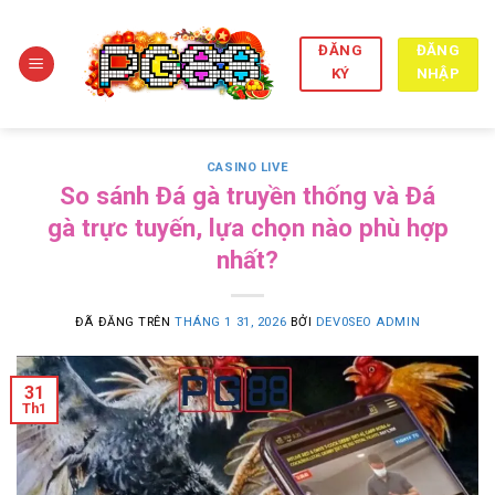
Chuyển
đến
ĐĂNG
ĐĂNG
nội
NHẬP
KÝ
dung
CASINO LIVE
So sánh Đá gà truyền thống và Đá
gà trực tuyến, lựa chọn nào phù hợp
nhất?
ĐÃ ĐĂNG TRÊN
THÁNG 1 31, 2026
BỞI
DEV0SEO ADMIN
31
Th1