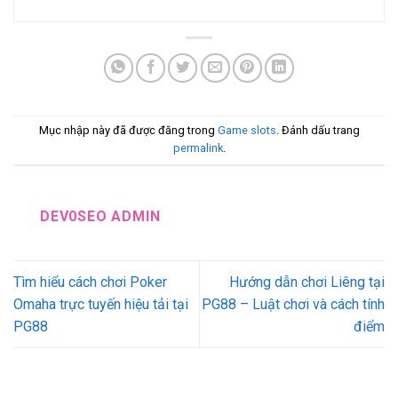
Mục nhập này đã được đăng trong
Game slots
. Đánh dấu trang
permalink
.
DEV0SEO ADMIN
Tìm hiểu cách chơi Poker
Hướng dẫn chơi Liêng tại
Omaha trực tuyến hiệu tải tại
PG88 – Luật chơi và cách tính
PG88
điểm