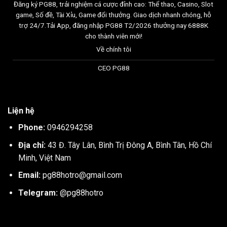
Đăng ký PG88, trải nghiệm cá cược đỉnh cao: Thể thao, Casino, Slot
game, Số đề, Tài Xỉu, Game đổi thưởng. Giao dịch nhanh chóng, hỗ
trợ 24/7.Tải App, đăng nhập PG88 T2/2026 thưởng nay 6888K
cho thành viên mới!
Về chính tôi
CEO PG88
Liện hệ
Phone:
0946294258
Địa chỉ:
43 Đ. Tây Lân, Bình Trị Đông A, Bình Tân, Hồ Chí
Minh, Việt Nam
Email:
pg88hotro@gmail.com
Telegram:
@pg88hotro