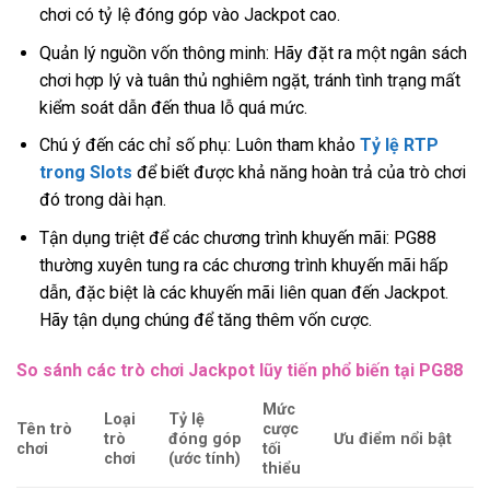
chơi có tỷ lệ đóng góp vào Jackpot cao.
Quản lý nguồn vốn thông minh: Hãy đặt ra một ngân sách
chơi hợp lý và tuân thủ nghiêm ngặt, tránh tình trạng mất
kiểm soát dẫn đến thua lỗ quá mức.
Chú ý đến các chỉ số phụ: Luôn tham khảo
Tỷ lệ RTP
trong Slots
để biết được khả năng hoàn trả của trò chơi
đó trong dài hạn.
Tận dụng triệt để các chương trình khuyến mãi: PG88
thường xuyên tung ra các chương trình khuyến mãi hấp
dẫn, đặc biệt là các khuyến mãi liên quan đến Jackpot.
Hãy tận dụng chúng để tăng thêm vốn cược.
So sánh các trò chơi Jackpot lũy tiến phổ biến tại PG88
Mức
Loại
Tỷ lệ
Tên trò
cược
trò
đóng góp
Ưu điểm nổi bật
chơi
tối
chơi
(ước tính)
thiểu