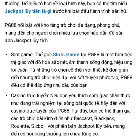
thưởng. Để hiểu rõ hơn về loại hình này, bạn có thể tìm hiểu
Jackpot lũy tiến là gì
trước khi bắt đầu hành trình săn hũ.
PG88 nổi bật với kho tàng trò chơi đa dạng, phong phú,
mang đến cho người chơi nhiều lựa chọn hấp dẫn để săn
đón Jackpot lũy tiến:
Slot game: Thế giới
Slots Game
tại PG88 là một bữa tiệc
thị giác với đồ họa sắc nét, âm thanh sống động, hiệu ứng
lôi cuốn. Từ những trò chơi cổ điển với thiết kế đơn giản
đến những trò chơi hiện đại với cốt truyện phức tạp, PG88
đều có thể đáp ứng nhu cầu của bạn.
Casino trực tuyến: Nếu bạn yêu thích cảm giác chân thực
như đang trải nghiệm tại sòng bài quốc tế, hãy đến với
casino trực tuyến của PG88. Tại đây, bạn có thể tham gia
các trò chơi bài kinh điển như Baccarat, Blackjack,
Roulette, Sicbo… với phiên bản Jackpot lũy tiến, mang
đến cơ hội trúng thưởng lớn chưa từng có.