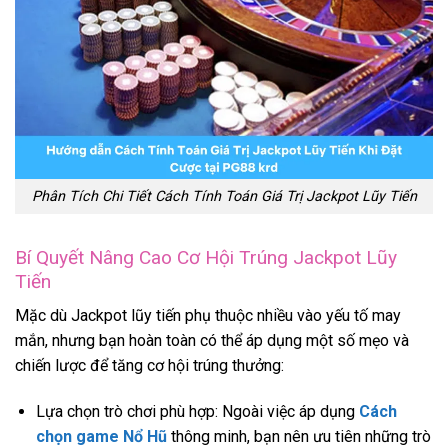
Phân Tích Chi Tiết Cách Tính Toán Giá Trị Jackpot Lũy Tiến
Bí Quyết Nâng Cao Cơ Hội Trúng Jackpot Lũy
Tiến
Mặc dù Jackpot lũy tiến phụ thuộc nhiều vào yếu tố may
mắn, nhưng bạn hoàn toàn có thể áp dụng một số mẹo và
chiến lược để tăng cơ hội trúng thưởng:
Lựa chọn trò chơi phù hợp: Ngoài việc áp dụng
Cách
chọn game Nổ Hũ
thông minh, bạn nên ưu tiên những trò