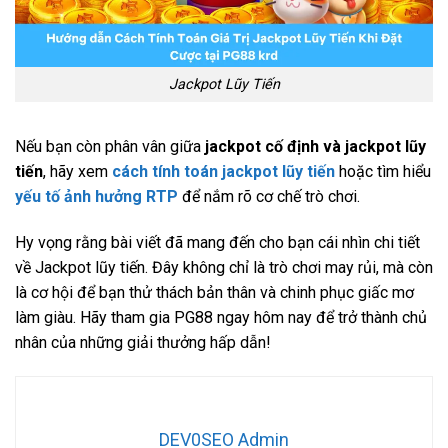
Jackpot Lũy Tiến
Nếu bạn còn phân vân giữa
jackpot cố định và jackpot lũy
tiến
, hãy xem
cách tính toán jackpot lũy tiến
hoặc tìm hiểu
yếu tố ảnh hưởng RTP
để nắm rõ cơ chế trò chơi.
Hy vọng rằng bài viết đã mang đến cho bạn cái nhìn chi tiết
về Jackpot lũy tiến. Đây không chỉ là trò chơi may rủi, mà còn
là cơ hội để bạn thử thách bản thân và chinh phục giấc mơ
làm giàu. Hãy tham gia PG88 ngay hôm nay để trở thành chủ
nhân của những giải thưởng hấp dẫn!
DEV0SEO Admin