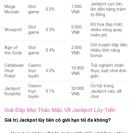
Jackpot cực lớn,
Mega
Slot
1.000
0.5%
lên đến hàng trăm
Moolah
game
VNĐ
tỷ đồng
Đồ họa đẹp mắt,
Slot
5.000
Wowpot!
0.3%
nhiều vòng quay
game
VNĐ
miễn phí
Cốt truyện hấp dẫn,
Age of
Slot
2.000
0.4%
nhiều tính năng
the Gods
game
VNĐ
bonus
Caribbean
Casino
Trải nghiệm chân
10.000
Stud
trực
0.2%
thực, luật chơi đơn
VNĐ
Poker
tuyến
giản
Casino
Cơ hội trúng
Jackpot
20.000
trực
0.1%
Jackpot cao, dễ
Roulette
VNĐ
tuyến
chơi
Giải Đáp Mọi Thắc Mắc Về Jackpot Lũy Tiến
Giá trị Jackpot lũy tiến có giới hạn tối đa không?