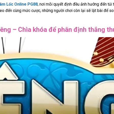
âm Lốc Online PG88
, nơi mỗi quyết định đều ảnh hưởng đến túi 
heo đến cùng mức cược, những người chơi còn lại sẽ lật bài để so
iêng – Chìa khóa để phân định thắng th