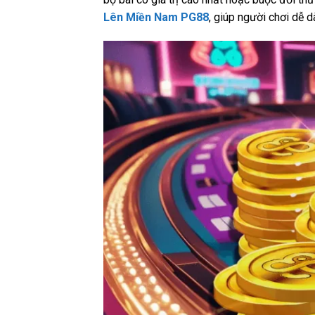
Lên Miền Nam PG88
, giúp người chơi dễ 