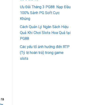
Ưu Đãi Tháng 3 PG88: Nạp Đầu
100% Sảnh PG Soft Cực
Khủng
Cách Quản Lý Ngân Sách Hiệu
Quả Khi Chơi Slots Hoa Quả tại
PG88
Các yếu tố ảnh hưởng đến RTP
(Tỷ lệ hoàn trả) trong game
slots
 ra
ến