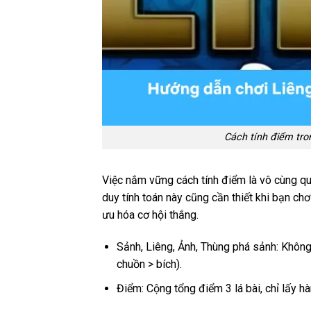
Cách tính điểm tro
Việc nắm vững cách tính điểm là vô cùng qua
duy tính toán này cũng cần thiết khi bạn ch
ưu hóa cơ hội thắng.
Sảnh, Liêng, Ảnh, Thùng phá sảnh: Không 
chuồn > bích).
Điểm: Cộng tổng điểm 3 lá bài, chỉ lấy h