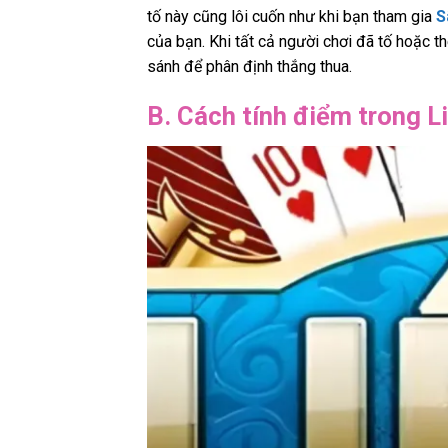
tố này cũng lôi cuốn như khi bạn tham gia
S
của bạn. Khi tất cả người chơi đã tố hoặc t
sánh để phân định thắng thua.
B. Cách tính điểm trong L