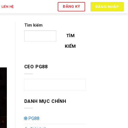
ĐĂNG KÝ
ĐĂNG NHẬP
 LIÊN HỆ
Tìm kiếm
TÌM
KIẾM
CEO PG88
DANH MỤC CHÍNH
🌐 PG88