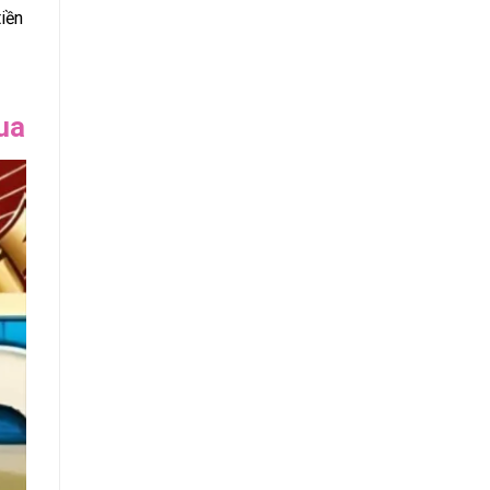
tiền
ua