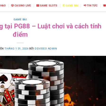
THAO
🎲 CASINO LIVE
🎰 GAME SLOTS
🃏 GAME BÀI
📢 TIN TỨC
☎
GAME BÀI
 tại PG88 – Luật chơi và cách tính
điểm
RÊN
THÁNG 1 31, 2026
BỞI
DEV0SEO ADMIN