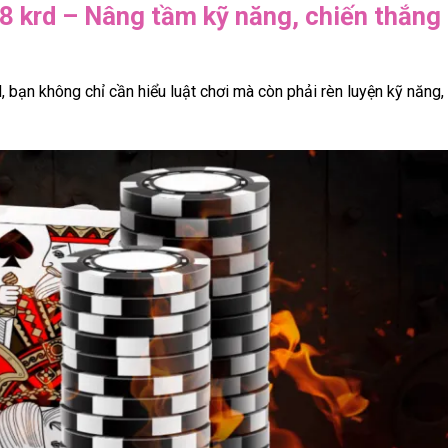
8 krd – Nâng tầm kỹ năng, chiến thắng
, bạn không chỉ cần hiểu luật chơi mà còn phải rèn luyện kỹ năng,